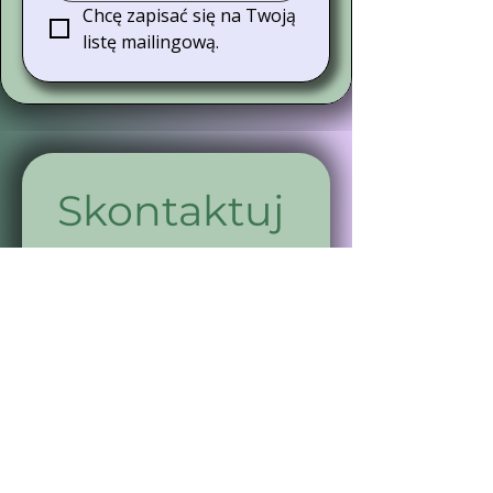
Chcę zapisać się na Twoją 
listę mailingową.
Skontaktuj 
się ze mną
Imię
(Wymagane)
Nazwisko
(Wymagane)
E-mail
(Wymagane)