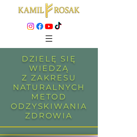
DZIELĘ SIĘ
WIEDZĄ
Z ZAKRESU
NATURALNYCH
METOD
ODZYSKIWANIA
ZDROWIA