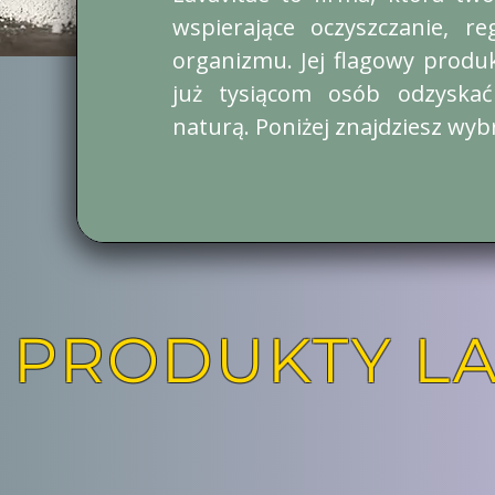
wspierające oczyszczanie, r
organizmu. Jej flagowy produ
już tysiącom osób odzyska
naturą.
Poniżej znajdziesz wyb
 PRODUKTY LA