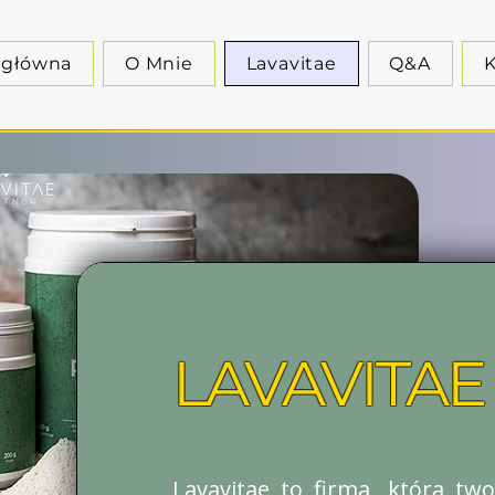
 główna
O Mnie
Lavavitae
Q&A
K
LAVAVITAE
Lavavitae to firma, która tw